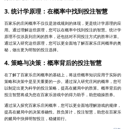
3. 统计学原理：在概率中找到投注智慧
百家乐的庄闲概率不仅仅是游戏规则的体现，更是统计学原理的应
用。通过理解这些原理，您可以在概率中找到投注的智慧。统计学
原理不仅涉及到庄闲的胜率，还包括对不同投注方式的胜率计算。
通过深入研究这些原理，您可以更全面地了解百家乐庄闲概率的奥
秘，做出更为明智的投注选择。
4. 策略与决策：概率背后的投注智慧
在了解了百家乐庄闲概率的基础上，将这些概率知识应用于实际的
策略和决策中是至关重要的一步。通过深入研究庄闲的概率，您可
以制定出更为科学的投注策略，提高在赌局中的胜算。概率背后的
投注智慧将成为您在百家乐游戏中的得力助手，助您稳操胜券。
通过深入探究百家乐庄闲概率，您可以更全面地理解游戏的规律，
提高在赌局中的决策准确性。胜负算计，投注智慧，助您在百家乐
的赌局中抉择明智投注，稳健前行。