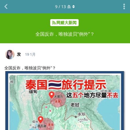
9
/
13
条
网赌大新闻
全国反诈，唯独波贝“例外”？
发
19 1月
全国反诈，唯独波贝“例外”？