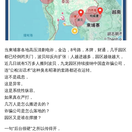
当柬埔寨各地高压清剿电诈，金边，8号路，木牌，财通，几乎园区
都已经倒闭关门，波贝却反向扩张：人越进越多，园区越做越大，
近几日就有5万多人搬到波贝，九龙园区持续接纳中国盘诈骗公司，
连“公检法话术”这种臭名昭著的套路都还在运转。
这不是疏忽，
这是异常。
这是系统性纵容。
如果真在严打，
几万人是怎么搬进去的？
诈骗公司是怎么落地的？
园区又是谁在撑腰？
一句“后台很硬”之所以传得开，