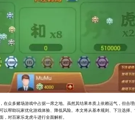
，在众多赌场游戏中占据一席之地。虽然其结果本质上依赖运气，但合理
可以帮助玩家优化游戏体验、降低风险。本文将从基本规则、下注选择、
面，对百家乐龙虎斗进行全面解析。