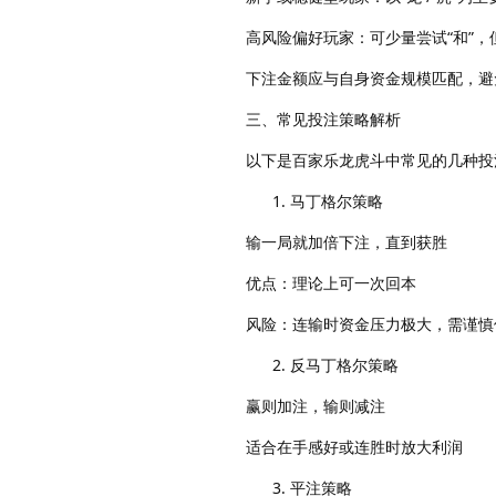
高风险偏好玩家：可少量尝试“和”，
下注金额应与自身资金规模匹配，避
三、常见投注策略解析
以下是百家乐龙虎斗中常见的几种投
马丁格尔策略
输一局就加倍下注，直到获胜
优点：理论上可一次回本
风险：连输时资金压力极大，需谨慎
反马丁格尔策略
赢则加注，输则减注
适合在手感好或连胜时放大利润
平注策略