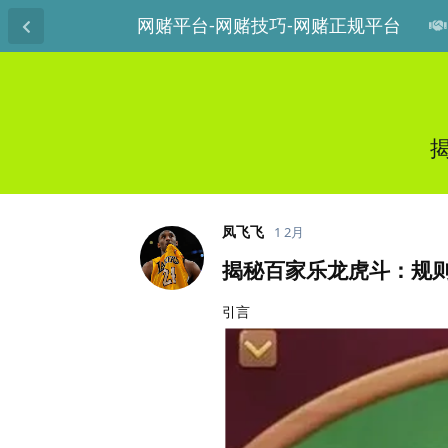
网赌平台-网赌技巧-网赌正规平台
凤飞飞
1 2月
揭秘百家乐龙虎斗：规
引言