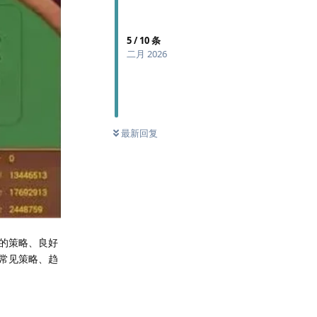
5
/
10
条
二月 2026
最新回复
的策略、良好
常见策略、趋