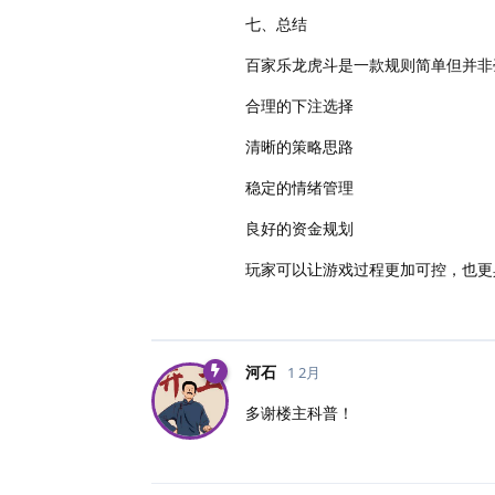
七、总结
百家乐龙虎斗是一款规则简单但并非
合理的下注选择
清晰的策略思路
稳定的情绪管理
良好的资金规划
玩家可以让游戏过程更加可控，也更
河石
1 2月
多谢楼主科普！