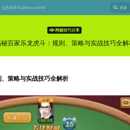
合作联系TG:@hezuo1818
网赌技巧分享
揭秘百家乐龙虎斗：规则、策略与实战技巧全解
则、策略与实战技巧全解析