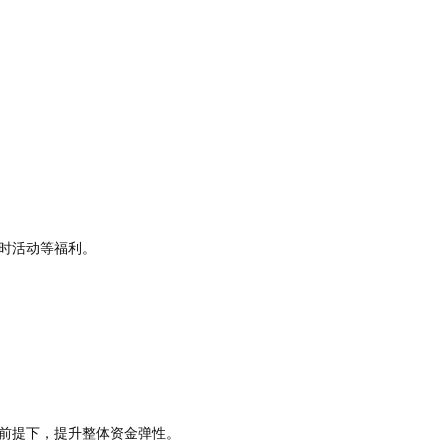
时活动等福利。
前提下，提升整体资金弹性。