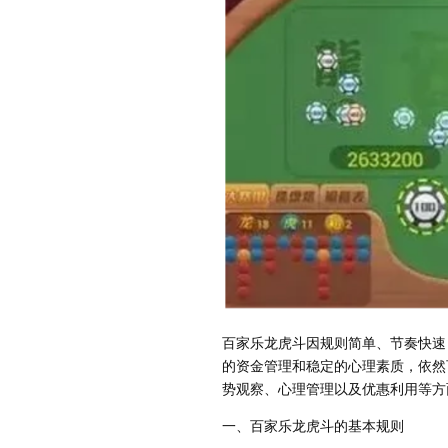
百家乐龙虎斗因规则简单、节奏快速
的资金管理和稳定的心理素质，依然
势观察、心理管理以及优惠利用等方
一、百家乐龙虎斗的基本规则