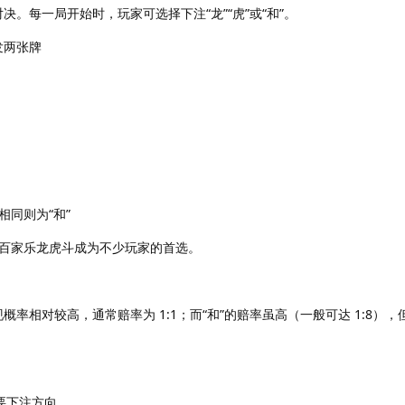
对决。每一局开始时，玩家可选择下注“龙”“虎”或“和”。
发两张牌
同则为“和”
百家乐龙虎斗成为不少玩家的首选。
现概率相对较高，通常赔率为 1:1；而“和”的赔率虽高（一般可达 1:8）
主要下注方向