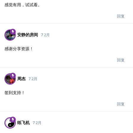
感觉有用，试试看。
回复
安静的房间
7 2月
感谢分享资源！
回复
周杰
7 2月
签到支持！
回复
纸飞机
7 2月