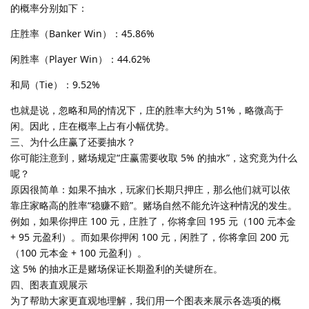
的概率分别如下：
庄胜率（Banker Win）：45.86%
闲胜率（Player Win）：44.62%
和局（Tie）：9.52%
也就是说，忽略和局的情况下，庄的胜率大约为 51%，略微高于
闲。因此，庄在概率上占有小幅优势。
三、为什么庄赢了还要抽水？
你可能注意到，赌场规定“庄赢需要收取 5% 的抽水”，这究竟为什么
呢？
原因很简单：如果不抽水，玩家们长期只押庄，那么他们就可以依
靠庄家略高的胜率“稳赚不赔”。赌场自然不能允许这种情况的发生。
例如，如果你押庄 100 元，庄胜了，你将拿回 195 元（100 元本金
+ 95 元盈利）。而如果你押闲 100 元，闲胜了，你将拿回 200 元
（100 元本金 + 100 元盈利）。
这 5% 的抽水正是赌场保证长期盈利的关键所在。
四、图表直观展示
为了帮助大家更直观地理解，我们用一个图表来展示各选项的概