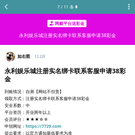
7
/
11
条
网赌平台送彩金
永利娱乐城注册实名绑卡联系客服申请38彩金
如右图
12 2月
永利娱乐城注册实名绑卡联系客服申请38彩
金
到账情况：自测【网站不但责】
领取方式：注册实名绑卡联系客服申请38彩金
安全系数：中
平台资历：开业两年以上
会员评分：★★★☆☆
申領网址：
https://7729.com
提出要求：以官方通知最低要求为准