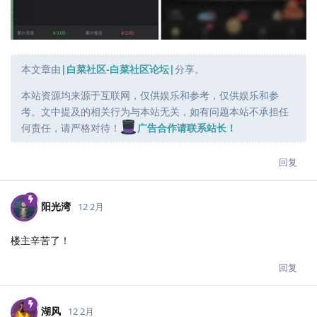
本文章由
|白菜社区-白菜社区论坛|
分享。
本站资源均来源于互联网，仅供娱乐和参考，仅供娱乐和参
考。文中提及的相关行为与本站无关，如有问题本站不承担任
何责任，请严格对待！
广告合作请联系站长！
回复
阳光湾
12 2月
楼主辛苦了！
回复
湖风
12 2月