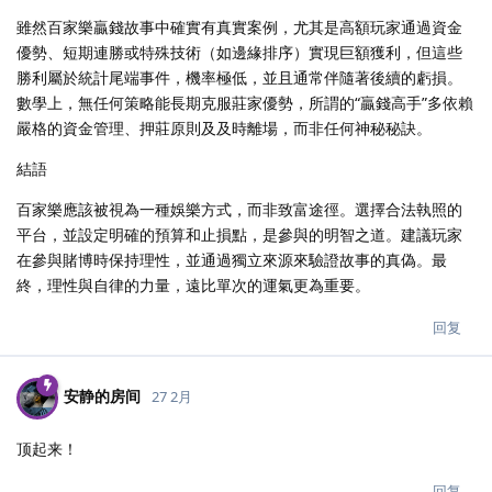
雖然百家樂贏錢故事中確實有真實案例，尤其是高額玩家通過資金
優勢、短期連勝或特殊技術（如邊緣排序）實現巨額獲利，但這些
勝利屬於統計尾端事件，機率極低，並且通常伴隨著後續的虧損。
數學上，無任何策略能長期克服莊家優勢，所謂的“贏錢高手”多依賴
嚴格的資金管理、押莊原則及及時離場，而非任何神秘秘訣。
結語
百家樂應該被視為一種娛樂方式，而非致富途徑。選擇合法執照的
平台，並設定明確的預算和止損點，是參與的明智之道。建議玩家
在參與賭博時保持理性，並通過獨立來源來驗證故事的真偽。最
終，理性與自律的力量，遠比單次的運氣更為重要。
回复
安静的房间
27 2月
顶起来！
回复