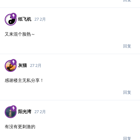
纸飞机
27 2月
又来混个脸熟～
回复
灰猫
27 2月
感谢楼主无私分享！
回复
阳光湾
27 2月
有没有更刺激的
回复