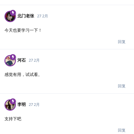
北门老张
27 2月
今天也要学习一下！
回复
河石
27 2月
感觉有用，试试看。
回复
李明
27 2月
支持下吧
回复