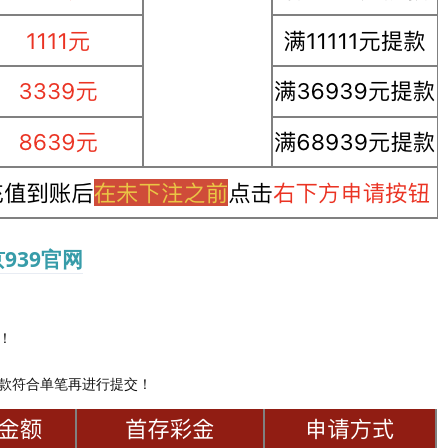
939官网
！
款符合单笔再进行提交！