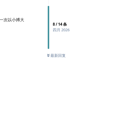
与一次以小搏大
8
/
14
条
四月 2026
最新回复