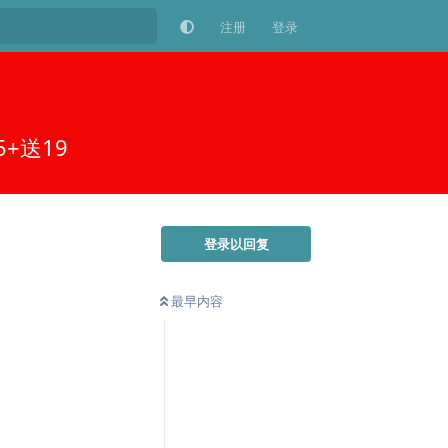
注册
登录
+送19
登录以回复
最早内容