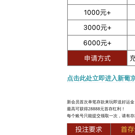
点击此处立即进入新葡京
新会员首次单笔存款来玩即送好运金
最高可获得28888元首存红利！
每个账号只能提交领取一次，请有存