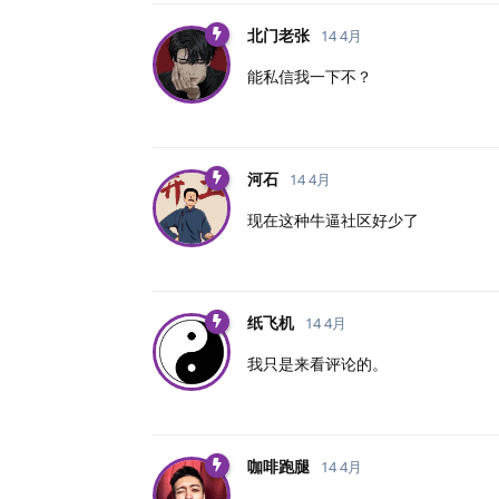
北门老张
14 4月
能私信我一下不？
河石
14 4月
现在这种牛逼社区好少了
纸飞机
14 4月
我只是来看评论的。
咖啡跑腿
14 4月