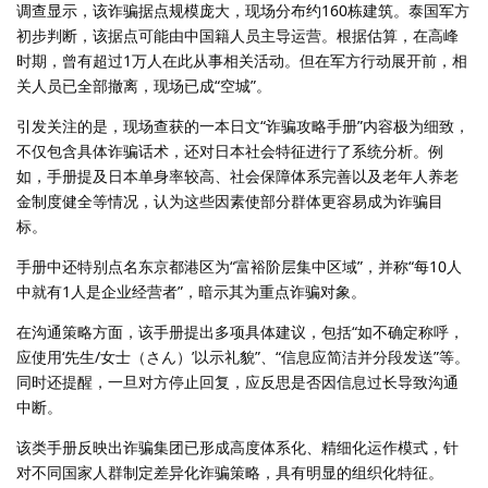
调查显示，该诈骗据点规模庞大，现场分布约160栋建筑。泰国军方
初步判断，该据点可能由中国籍人员主导运营。根据估算，在高峰
时期，曾有超过1万人在此从事相关活动。但在军方行动展开前，相
关人员已全部撤离，现场已成“空城”。
引发关注的是，现场查获的一本日文“诈骗攻略手册”内容极为细致，
不仅包含具体诈骗话术，还对日本社会特征进行了系统分析。例
如，手册提及日本单身率较高、社会保障体系完善以及老年人养老
金制度健全等情况，认为这些因素使部分群体更容易成为诈骗目
标。
手册中还特别点名东京都港区为“富裕阶层集中区域”，并称“每10人
中就有1人是企业经营者”，暗示其为重点诈骗对象。
在沟通策略方面，该手册提出多项具体建议，包括“如不确定称呼，
应使用‘先生/女士（さん）’以示礼貌”、“信息应简洁并分段发送”等。
同时还提醒，一旦对方停止回复，应反思是否因信息过长导致沟通
中断。
该类手册反映出诈骗集团已形成高度体系化、精细化运作模式，针
对不同国家人群制定差异化诈骗策略，具有明显的组织化特征。