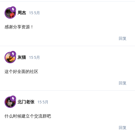
周杰
15 5月
感谢分享资源！
回复
灰猫
15 5月
这个好全面的社区
回复
北门老张
15 5月
什么时候建立个交流群吧
回复