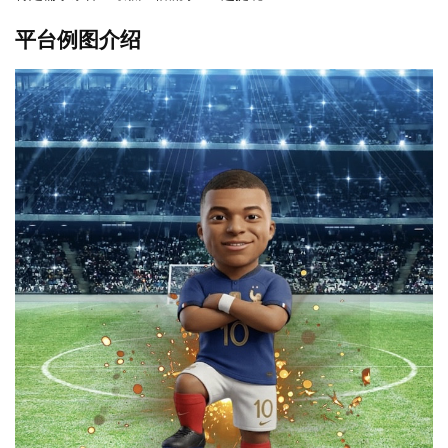
平台例图介绍