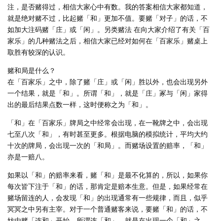
注，是否赌得过，相信大家心中有数。我的答案相信大家都知道，
就是绝对赌不过，比起赌「和」更加不值。要赌「对子」的话，不
如加大注码赌「庄」或「闲」。另类赌法 在向大家介绍了有关「百
家乐」的几种赌法之后，相信大家已经对如何在「百家乐」赌桌上
取胜有较深的认识。
赌和局是什么？
在「百家乐」之中，除了赌「庄」或「闲」胜以外，也会出现另外
一个结果，就是「和」。所谓「和」，就是「庄」冢与「闲」家得
出的最后结果点数一样，这时便称之为「和」。
「和」在「百家乐」牌局之中经常会出现，在一靴牌之中，会出现
七至八次「和」，有时甚至更多。根据电脑的模拟统计，平均大约
十次的牌局，会出现一次的「和局」。而赌场设置的赔率，「和」
亦是一赔八。
如果以「和」的赔率来看，赌「和」是最不化算的，所以，如果你
每次皆下注于「和」的话，那肯定是赔本生意。但是，如果经常在
赌场留连的人，会发现「和」的出现通常有一些规律，而且，似乎
冥冥之中另有主宰。对于一个普通赌客来说，要赌「和」的话，不
妨由赌「连和」开始。所谓连「和」，就是在出现一个「和」之