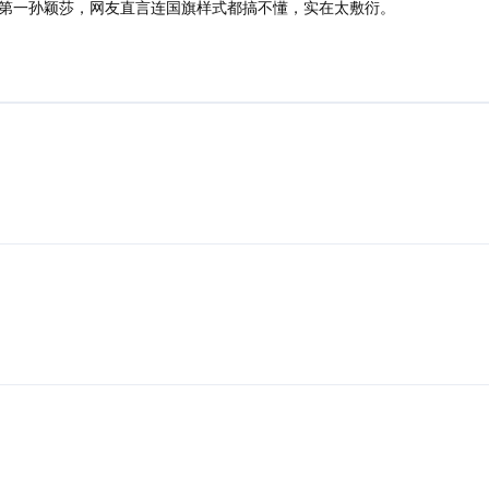
第一孙颖莎，网友直言连国旗样式都搞不懂，实在太敷衍。