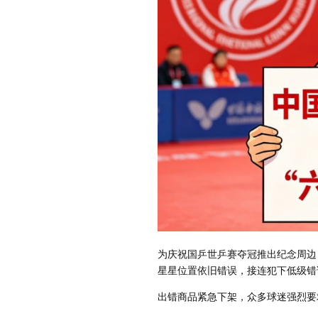
为庆祝国乒世乒赛夺冠推出纪念周边
星星位置依旧错误，接连犯下低级错
出错商品紧急下架，众多球迷强烈要