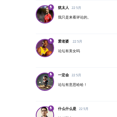
犹太人
22 5月
我只是来看评论的。
爱老婆
22 5月
论坛有美女吗
一定会
22 5月
论坛有意思哈哈！
什么什么是
22 5月