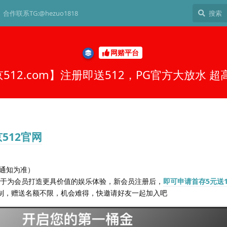
合作联系TG:@hezuo1818
网赌平台
512.com】注册即送512，PG官方大放水 超
512官网
通知为准）
于为会员打造更具价值的娱乐体验，新会员注册后，
即可申请首存5元送
制，赠送名额不限，机会难得，快邀请好友一起加入吧