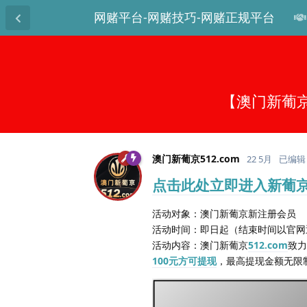
网赌平台-网赌技巧-网赌正规平台
【澳门新葡京
澳门新葡京512.​com
22 5月
已编辑
点击此处立即进入新葡京
活动对象：澳门新葡京新注册会员
活动时间：即日起（结束时间以官网
活动内容：澳门新葡京
512.com
致力
100元方可提现
，最高提现金额无限