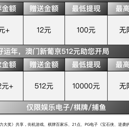
力大奖》共享，街机游戏、棋牌百家乐、21点、PG电子《宝石侠、逆袭