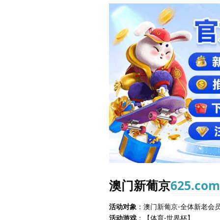
澳门新葡京
625.com
活动对象
：澳门新葡京-全体新老会员活
活动游戏
：【体育-世界杯】