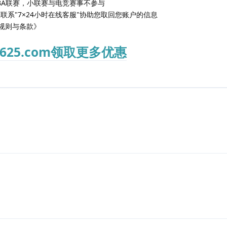
BA联赛，小联赛与电竞赛事不参与
联系"7×24小时在线客服"协助您取回您账户的信息
规则与条款》
25.com领取更多优惠