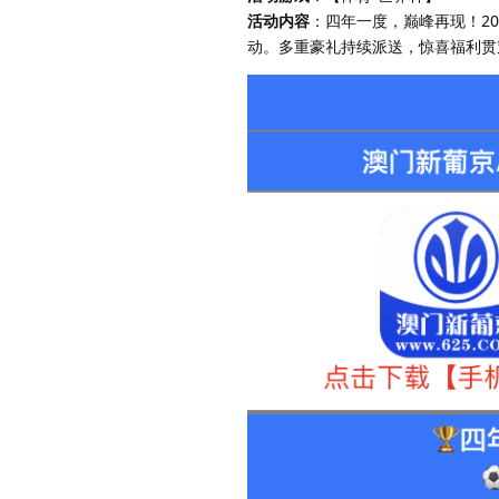
活动内容
：四年一度，巅峰再现！20
动。多重豪礼持续派送，惊喜福利贯