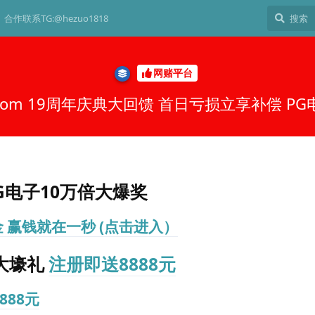
合作联系TG:@hezuo1818
网赌平台
com 19周年庆典大回馈 首日亏损立享补偿 P
G电子10万倍大爆奖
金 赢钱就在一秒 (点击进入）
大壕礼
注册即送8888元
888元