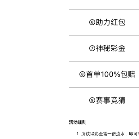
活动规则
所获得彩金需一倍流水，即可