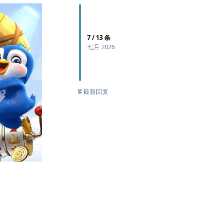
7
/
13
条
七月 2026
最新回复