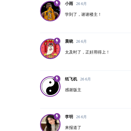
小雨
26 6月
学到了，谢谢楼主！
晨晓
26 6月
太及时了，正好用得上！
纸飞机
26 6月
感谢版主
李明
26 6月
来报道了