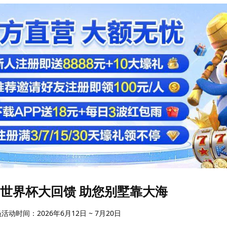
世界杯大回馈 助您别墅靠大海
动时间：2026年6月12日 ~ 7月20日