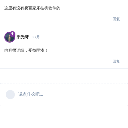
这里有没有卖百家乐挂机软件的
回复
阳光湾
3 7月
内容很详细，受益匪浅！
回复
说点什么吧...