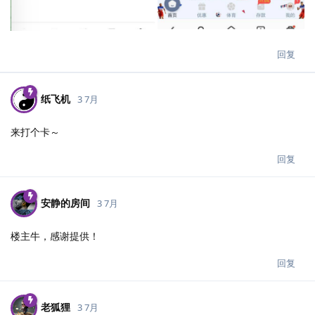
回复
纸飞机
3 7月
来打个卡～
回复
安静的房间
3 7月
楼主牛，感谢提供！
回复
老狐狸
3 7月