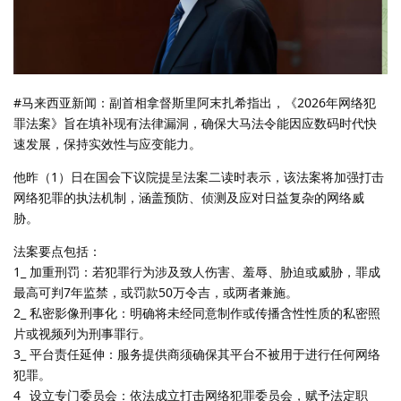
#马来西亚新闻：副首相拿督斯里阿末扎希指出，《2026年网络犯
罪法案》旨在填补现有法律漏洞，确保大马法令能因应数码时代快
速发展，保持实效性与应变能力。
他昨（1）日在国会下议院提呈法案二读时表示，该法案将加强打击
网络犯罪的执法机制，涵盖预防、侦测及应对日益复杂的网络威
胁。
法案要点包括：
1_ 加重刑罚：若犯罪行为涉及致人伤害、羞辱、胁迫或威胁，罪成
最高可判7年监禁，或罚款50万令吉，或两者兼施。
2_ 私密影像刑事化：明确将未经同意制作或传播含性性质的私密照
片或视频列为刑事罪行。
3_ 平台责任延伸：服务提供商须确保其平台不被用于进行任何网络
犯罪。
4_ 设立专门委员会：依法成立打击网络犯罪委员会，赋予法定职