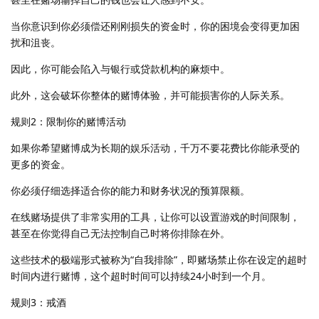
当你意识到你必须偿还刚刚损失的资金时，你的困境会变得更加困
扰和沮丧。
因此，你可能会陷入与银行或贷款机构的麻烦中。
此外，这会破坏你整体的赌博体验，并可能损害你的人际关系。
规则2：限制你的赌博活动
如果你希望赌博成为长期的娱乐活动，千万不要花费比你能承受的
更多的资金。
你必须仔细选择适合你的能力和财务状况的预算限额。
在线赌场提供了非常实用的工具，让你可以设置游戏的时间限制，
甚至在你觉得自己无法控制自己时将你排除在外。
这些技术的极端形式被称为“自我排除”，即赌场禁止你在设定的超时
时间内进行赌博，这个超时时间可以持续24小时到一个月。
规则3：戒酒