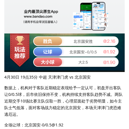
4月30日 19点35分 中超 天津津门虎 vs 北京国安
数据上，机构对于客队近期稳定表现给予一定认可，初盘开出客队
让0/0.5球，后市依旧保持不变，机构持续支持客队趋势不减。两队
近期交手10场比赛主队仅取一胜，心理层面处于劣势明显，如今主
队士气低落，面对客场战力稳定的北京国安，本场天津津门虎恐难
逃厄运。
全场让球：北京国安-0/0.5@1.92