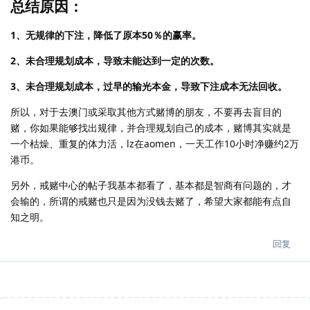
总结原因：
1、无规律的下注，降低了原本50％的赢率。
2、未合理规划成本，导致未能达到一定的次数。
3、未合理规划成本，过早的输光本金，导致下注成本无法回收。
所以，对于去澳门或采取其他方式赌博的朋友，不要再去盲目的
赌，你如果能够找出规律，并合理规划自己的成本，赌博其实就是
一个枯燥、重复的体力活，lz在aomen，一天工作10小时净赚约2万
港币。
另外，戒赌中心的帖子我基本都看了，基本都是智商有问题的，才
会输的，所谓的戒赌也只是因为没钱去赌了，希望大家都能有点自
知之明。
回复