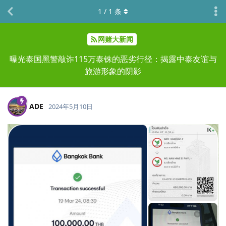
1
/
1
条
网赌大新闻
曝光泰国黑警敲诈115万泰铢的恶劣行径：揭露中泰友谊与
旅游形象的阴影
ADE
2024年5月10日