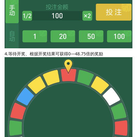
4.等待开奖、根据开奖结果可获得0—48.75倍的奖励