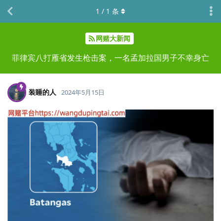
1
/
1
条
网赌大新闻
菲律宾八打雁省发生枪击案，一名孟加拉国男子不幸身亡
装睡的人
2024年5月15日