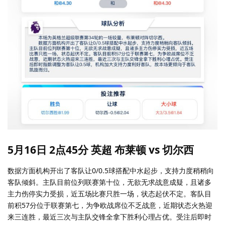
5月16日 2点45分 英超 布莱顿 vs 切尔西
数据方面机构开出了客队让0/0.5球搭配中水起步，支持力度稍稍向
客队倾斜。主队目前位列联赛第十位，无欲无求战意成疑，且诸多
主力伤停实力受损，近五场比赛只胜一场，状态起伏不定。客队目
前积57分位于联赛第七，为争欧战席位不乏战意，近期状态火热迎
来三连胜，最近三次与主队交锋全拿下胜利心理占优。受注后即时