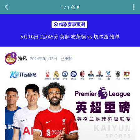
1
/
1
条
精彩赛事预测
5月16日 2点45分 英超 布莱顿 vs 切尔西 推单
海风
2024年5月15日
已编辑