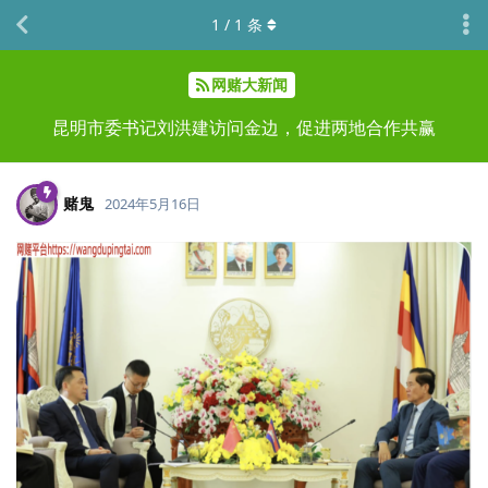
1
/
1
条
网赌大新闻
昆明市委书记刘洪建访问金边，促进两地合作共赢
赌鬼
2024年5月16日