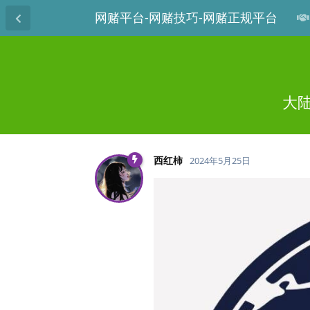
网赌平台-网赌技巧-网赌正规平台
大
西红柿
2024年5月25日