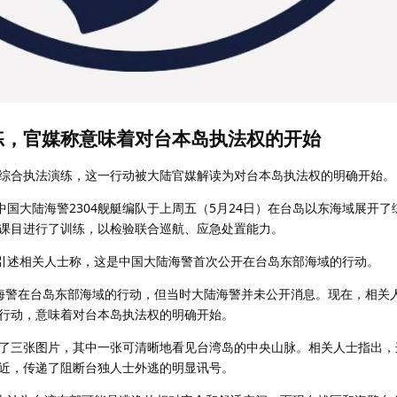
练，官媒称意味着对台本岛执法权的开始
综合执法演练，这一行动被大陆官媒解读为对台本岛执法权的明确开始。
中国大陆海警2304舰艇编队于上周五（5月24日）在台岛以东海域展开了
课目进行了训练，以检验联合巡航、应急处置能力。
”引述相关人士称，这是中国大陆海警首次公开在台岛东部海域的行动。
海警在台岛东部海域的行动，但当时大陆海警并未公开消息。现在，相关
行动，意味着对台本岛执法权的明确开始。
了三张图片，其中一张可清晰地看见台湾岛的中央山脉。相关人士指出，
近，传递了阻断台独人士外逃的明显讯号。