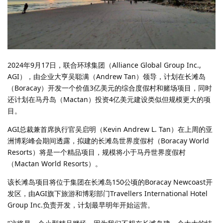
2024年9月17日，联合环球集团（Alliance Global Group Inc.,
AGI），由企业大亨吴聪满（Andrew Tan）领导，计划在长滩岛
（Boracay）开发一个价值3亿美元的综合度假村和赌场项目，同时
还计划在马丹岛（Mactan）投资4亿美元建设类似但规模更大的项
目。
AGI总裁兼首席执行官吴启明（Kevin Andrew L. Tan）在上周的亚
洲博彩峰会期间透露，拟建的长滩岛世界度假村（Boracay World
Resorts）将是一个精品项目，规模将小于马丹世界度假村
（Mactan World Resorts）。
该长滩岛项目将位于集团在长滩岛150公顷的Boracay Newcoast开
发区，由AGI旗下旅游和博彩部门Travellers International Hotel
Group Inc.负责开发，计划最早明年开始运营。