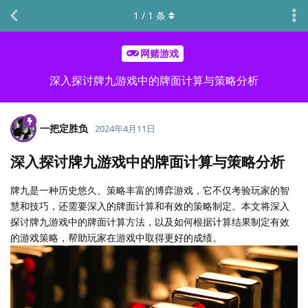
1
/
1
条
网赌游戏
深入探讨牌九游戏中的牌面计算与策略分析
一把定胜负
2024年4月11日
深入探讨牌九游戏中的牌面计算与策略分析
牌九是一种历史悠久、策略丰富的博弈游戏，它不仅考验玩家的智
慧和技巧，还需要深入的牌面计算和有效的策略制定。本文将深入
探讨牌九游戏中的牌面计算方法，以及如何根据计算结果制定有效
的游戏策略，帮助玩家在游戏中取得更好的成绩。