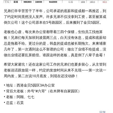
兄弟们辛辛苦苦干了半年，公司承诺的底薪和提成都一再推迟，到
了约定时间竟然没人发声。许多兄弟不仅没拿到工资，甚至被算成
倒欠公司！这个公司原本在5号路园区，后来搬到了金贝5园区。
老板也心虚，每次来办公室都带着三四个保镖，生怕员工找他算
账！兄弟们每天加班到凌晨两三点，白天没有休息，提成和底薪却
总是拖着不给。更过分的是，韩盘的提成也被长期拖欠。来柬埔寨
几年了，第一次遇到这么不靠谱的公司：做出了业绩不给提成，没
做出业绩还要乱算赔偿。谁跟这样的老板，真是倒了八辈子血霉！
希望大家避坑！还在这家公司工作的兄弟们也要多留心，从主管到
老板说话跟放屁一样，约定的发放时间从来不兑现——第一次说一
周内发，第二次说10月底发，到现在还没动静！
• 地址：西港金贝5园区3A办公室
• 背后大老板：外号“#六哥”（在木牌有自家园区）
• 老板：阿顾、七七
• 总监：石昊
回复