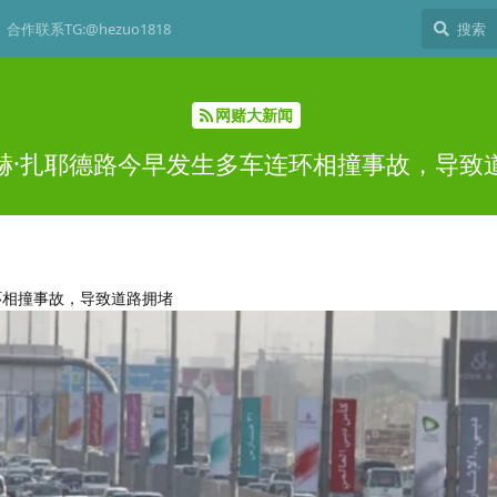
合作联系TG:@hezuo1818
网赌大新闻
赫·扎耶德路今早发生多车连环相撞事故，导致
环相撞事故，导致道路拥堵