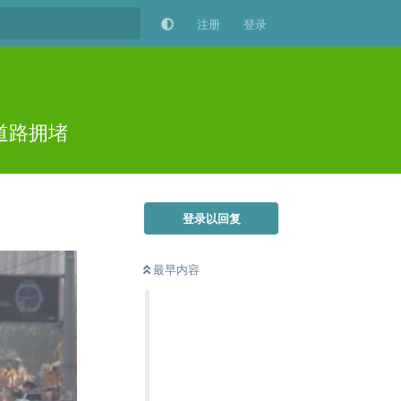
注册
登录
道路拥堵
登录以回复
最早内容