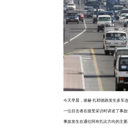
今天早晨，谢赫·扎耶德路发生多车
一位目击者在接受采访时讲述了事故
事故发生在通往阿布扎比方向的主要