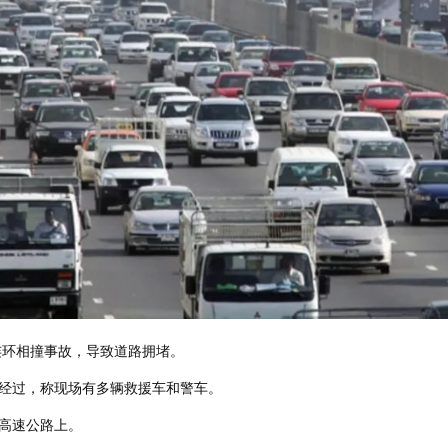
连环相撞事故，导致道路拥堵。
经过，称现场有多辆救援车和警车。
高速公路上。