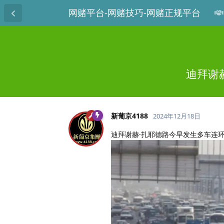
网赌平台-网赌技巧-网赌正规平台
迪拜谢
新葡京4188
2024年12月18日
迪拜谢赫·扎耶德路今早发生多车连