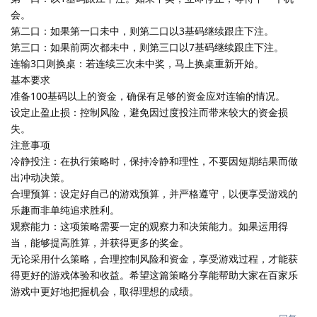
会。
第二口：如果第一口未中，则第二口以3基码继续跟庄下注。
第三口：如果前两次都未中，则第三口以7基码继续跟庄下注。
连输3口则换桌：若连续三次未中奖，马上换桌重新开始。
基本要求
准备100基码以上的资金，确保有足够的资金应对连输的情况。
设定止盈止损：控制风险，避免因过度投注而带来较大的资金损
失。
注意事项
冷静投注：在执行策略时，保持冷静和理性，不要因短期结果而做
出冲动决策。
合理预算：设定好自己的游戏预算，并严格遵守，以便享受游戏的
乐趣而非单纯追求胜利。
观察能力：这项策略需要一定的观察力和决策能力。如果运用得
当，能够提高胜算，并获得更多的奖金。
无论采用什么策略，合理控制风险和资金，享受游戏过程，才能获
得更好的游戏体验和收益。希望这篇策略分享能帮助大家在百家乐
游戏中更好地把握机会，取得理想的成绩。