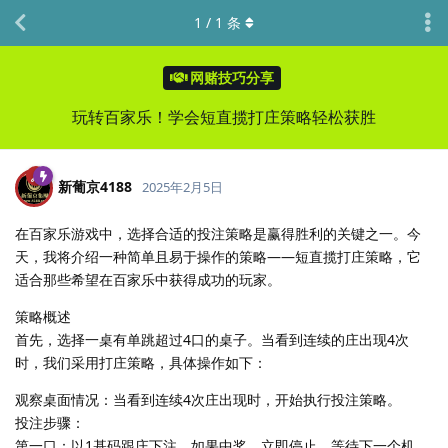
1
/
1
条
网赌技巧分享
玩转百家乐！学会短直揽打庄策略轻松获胜
新葡京4188
2025年2月5日
在百家乐游戏中，选择合适的投注策略是赢得胜利的关键之一。今
天，我将介绍一种简单且易于操作的策略——短直揽打庄策略，它
适合那些希望在百家乐中获得成功的玩家。
策略概述
首先，选择一桌有单跳超过4口的桌子。当看到连续的庄出现4次
时，我们采用打庄策略，具体操作如下：
观察桌面情况：当看到连续4次庄出现时，开始执行投注策略。
投注步骤：
第一口：以1基码跟庄下注。如果中奖，立即停止，等待下一个机