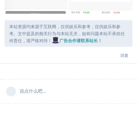
本站资源均来源于互联网，仅供娱乐和参考，仅供娱乐和参
考。文中提及的相关行为与本站无关，如有问题本站不承担任
何责任，请严格对待！
广告合作请联系站长！
回复
说点什么吧...