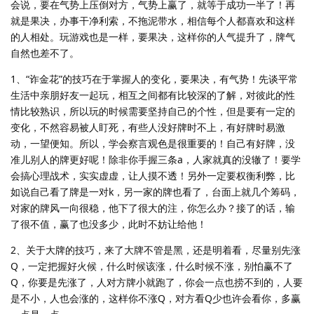
会说，要在气势上压倒对方，气势上赢了，就等于成功一半了！再
就是果决，办事干净利索，不拖泥带水，相信每个人都喜欢和这样
的人相处。玩游戏也是一样，要果决，这样你的人气提升了，牌气
自然也差不了。
1、“诈金花”的技巧在于掌握人的变化，要果决，有气势！先谈平常
生活中亲朋好友一起玩，相互之间都有比较深的了解，对彼此的性
情比较熟识，所以玩的时候需要坚持自己的个性，但是要有一定的
变化，不然容易被人盯死，有些人没好牌时不上，有好牌时易激
动，一望便知。所以，学会察言观色是很重要的！自己有好牌，没
准儿别人的牌更好呢！除非你手握三条a，人家就真的没辙了！要学
会搞心理战术，实实虚虚，让人摸不透！另外一定要权衡利弊，比
如说自己看了牌是一对k，另一家的牌也看了，台面上就几个筹码，
对家的牌风一向很稳，他下了很大的注，你怎么办？接了的话，输
了很不值，赢了也没多少，此时不妨让给他！
2、关于大牌的技巧，来了大牌不管是黑，还是明着看，尽量别先涨
Q，一定把握好火候，什么时候该涨，什么时候不涨，别怕赢不了
Q，你要是先涨了，人对方牌小就跑了，你会一点也捞不到的，人要
是不小，人也会涨的，这样你不涨Q，对方看Q少也许会看你，多赢