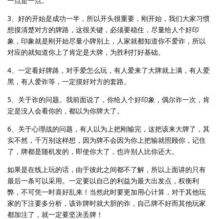
一点是一点。
3、好的开始是成功一半，所以开头很重要，刚开始，我们大家习惯
想摸清楚对方的牌路，这很关键，必须要稳住，尽量给人个好印
象，印象就是刚开始尽量小牌别上，人家就都知道你不爱诈，所以
对应的就知道你上了肯定是大牌，为胜利打好基础。
4、一定看好牌路，对手爱怎么玩，有人爱来了大牌就上满，有人爱
黑，有人爱诈等，一定摸好对方的套路。
5、关于诈的问题。我前面说了，你给人个好印象，偶尔诈一次，肯
定是没人会看你的，都以为你牌大了。
6、关于心理战的问题，有人以为上把刚输完，这把该来大牌了，其
实不然，千万别这样想，因为牌不会因为你上把输就照顾你，记住
了，牌都是随机发的，即使你大了，也许别人比你还大。
如果是在线上玩的话，由于彼此之间都不了解，所以上面讲的只有
最后一条可以采用。一定要以自己的利益为最大出发点，权衡利
弊，不可凭一时喜好乱来！当然此时要更加用心计算，对于其他玩
家的下注要多分析，该诈牌时就大胆的诈，自己牌不好而其他玩家
都加注了，就一定要坚决丢牌！