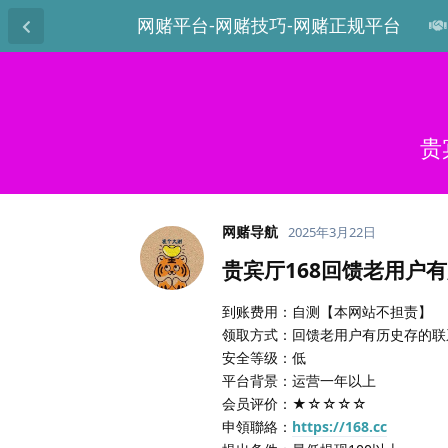
网赌平台-网赌技巧-网赌正规平台
贵
网赌导航
2025年3月22日
贵宾厅168回馈老用户
到账费用：自测【本网站不担责】
领取方式：回馈老用户有历史存的联
安全等级：低
平台背景：运营一年以上
会员评价：★☆☆☆☆
申領聯絡：
https://168.cc