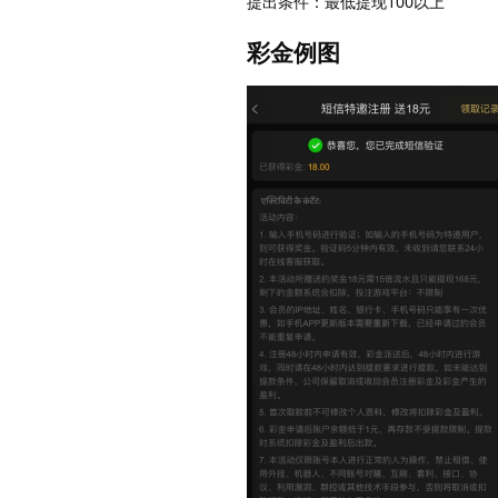
提出条件：最低提现100以上
彩金例图