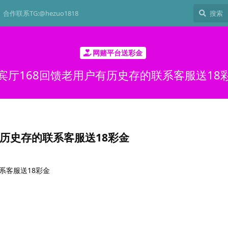
合作联系TG:@hezuo1818
网赌平台送彩金
宾厅168回馈老用户有历史存的联系客服送18
有历史存的联系客服送18彩金
系客服送18彩金