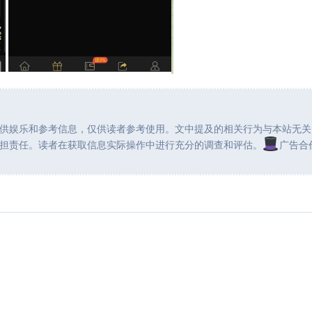
供娱乐和参考信息，仅供读者参考使用。文中提及的相关行为与本站无关
担责任。读者在获取信息实际操作中进行充分的调查和评估。
广告合