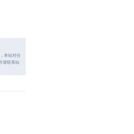
，本站对任
作请联系站
回复