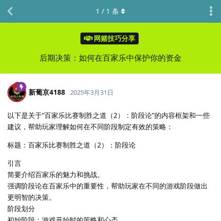
1
/
1
条
网赌技巧分享
后期决策：如何在百家乐中保护你的资金
新葡京4188
2025年3月31日
以下是关于“百家乐比赛制胜之道（2）：阶段论”的内容框架和一些
建议，帮助玩家理解如何在不同阶段制定有效的策略：
标题：百家乐比赛制胜之道（2）：阶段论
引言
简要介绍百家乐的魅力和挑战。
强调阶段论在百家乐中的重要性，帮助玩家在不同的游戏阶段做出
更明智的决策。
阶段划分
初始阶段：游戏开始时的策略和心态。