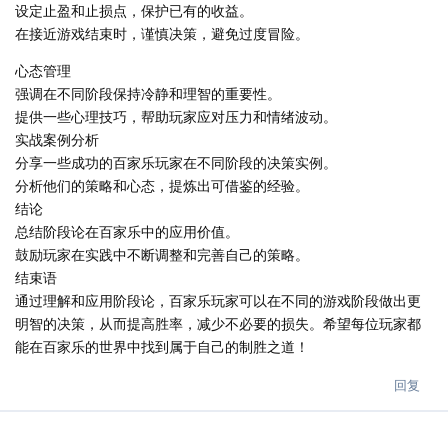
设定止盈和止损点，保护已有的收益。
在接近游戏结束时，谨慎决策，避免过度冒险。
心态管理
强调在不同阶段保持冷静和理智的重要性。
提供一些心理技巧，帮助玩家应对压力和情绪波动。
实战案例分析
分享一些成功的百家乐玩家在不同阶段的决策实例。
分析他们的策略和心态，提炼出可借鉴的经验。
结论
总结阶段论在百家乐中的应用价值。
鼓励玩家在实践中不断调整和完善自己的策略。
结束语
通过理解和应用阶段论，百家乐玩家可以在不同的游戏阶段做出更
明智的决策，从而提高胜率，减少不必要的损失。希望每位玩家都
能在百家乐的世界中找到属于自己的制胜之道！
回复