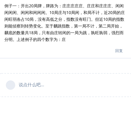
例子一：开出20局牌，牌路为：庄庄庄庄庄、庄庄和庄庄庄、闲闲
闲闲闲、闲闲和闲闲闲。10局庄与10局闲，和局不计，近20局的庄
闲旺弱各占10局，没有高低之分，指数没有旺门。但近10局的指数
则能侦察到转势变化。至于黐跳指数，第一局不计，第二局开始，
黐底的数量共18局，只有由庄转闲的一局为跳，孰旺孰弱，强烈而
分明。上述例子的四个数字为：庄
回复
说点什么吧...