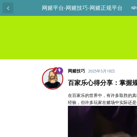
网赌平台-网赌技巧-网赌正规平台
网赌技巧
2025年5月18日
百家乐心得分享：掌握
在百家乐的世界中，有许多取胜的真
经验，但许多玩家在赌场中实际还是