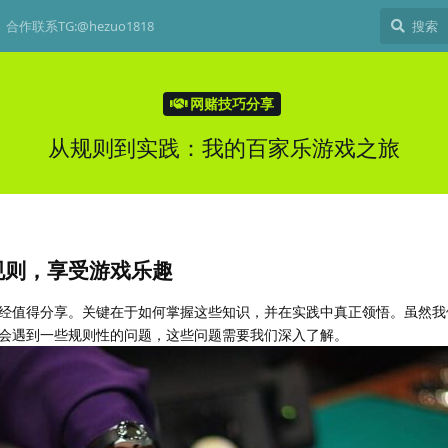
合作联系TG:@hezuo1818
网赌技巧分享
从规则到实践：我的百家乐游戏之旅
规则，享受游戏乐趣
经值得分享。关键在于如何掌握这些知识，并在实践中真正领悟。虽然我
会遇到一些规则性的问题，这些问题需要我们深入了解。