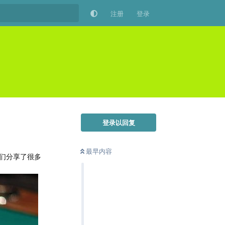
注册
登录
登录以回复
最早内容
们分享了很多