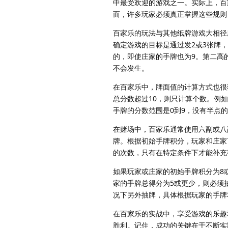
中最受欢迎的游戏之一。实际上，百
而，许多玩家必须真正掌握这些规则
百家乐的玩法与其他纸牌游戏大相径
确定游戏的目标是通过发2或3张牌，
的，即使庄家的手牌也为9。第二高
不会发生。
在百家乐中，牌面值的计算方式也很
总分数超过10，则只计算个数。例如
手牌的分数范围是0到9，没有半点
在赌场中，百家乐通常使用六副或八
牌。根据初始手牌积分，玩家和庄家
的次数，只有在特定条件下才能补充
如果玩家或庄家的初始手牌积分为8
家的手牌总得分为5或更少，则必须
况下另外抽牌，具体根据玩家的手牌
在百家乐的实战中，享受游戏的乐趣
胜利。记住，成功的关键在于不断实