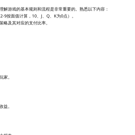
理解游戏的基本规则和流程是非常重要的。熟悉以下内容：
-9按面值计算，10、J、Q、K为0点）。
策略及其对应的支付比率。
玩家。
收益。