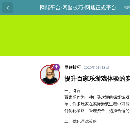
网赌平台-网赌技巧-网赌正规平台
网赌技巧
2025年6月13日
提升百家乐游戏体验的
一、引言
百家乐作为一种广受欢迎的赌场游戏
单，许多玩家在实际游戏过程中可能
何优化策略、管理资金、选择合适的
二、优化游戏策略