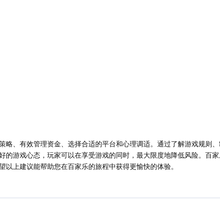
策略、有效管理资金、选择合适的平台和心理调适。通过了解游戏规则、
好的游戏心态，玩家可以在享受游戏的同时，最大限度地降低风险。百家
望以上建议能帮助您在百家乐的旅程中获得更愉快的体验。