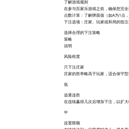
了解游戏规则
在参与百家乐游戏之前，确保您完全
点数计算：了解牌面值（如A为1点，2
下注选项：庄家、玩家或和局的投注
选择合理的下注策略
策略
说明
风险程度
只下注庄家
庄家的胜率略高于玩家，适合保守型
低
追逐连胜
在连续赢得几次后增加下注，以扩大
中
设置限额