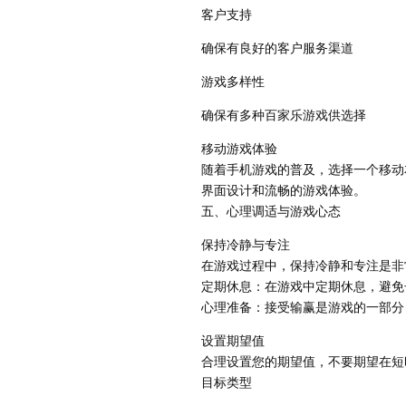
客户支持
确保有良好的客户服务渠道
游戏多样性
确保有多种百家乐游戏供选择
移动游戏体验
随着手机游戏的普及，选择一个移动
界面设计和流畅的游戏体验。
五、心理调适与游戏心态
保持冷静与专注
在游戏过程中，保持冷静和专注是非
定期休息：在游戏中定期休息，避免
心理准备：接受输赢是游戏的一部分
设置期望值
合理设置您的期望值，不要期望在短
目标类型