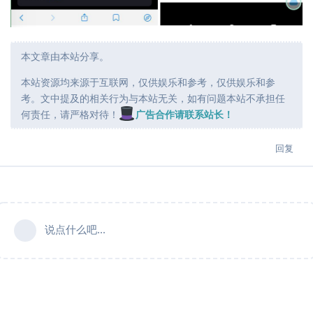
本文章由本站分享。
本站资源均来源于互联网，仅供娱乐和参考，仅供娱乐和参
考。文中提及的相关行为与本站无关，如有问题本站不承担任
何责任，请严格对待！
广告合作请联系站长！
回复
说点什么吧...