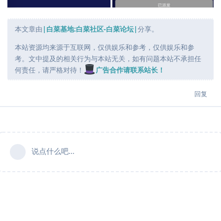
本文章由
|白菜基地:白菜社区-白菜论坛|
分享。
本站资源均来源于互联网，仅供娱乐和参考，仅供娱乐和参
考。文中提及的相关行为与本站无关，如有问题本站不承担任
何责任，请严格对待！
广告合作请联系站长！
回复
说点什么吧...