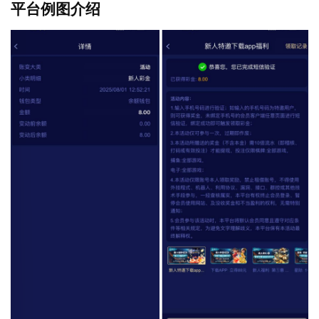
平台例图介绍