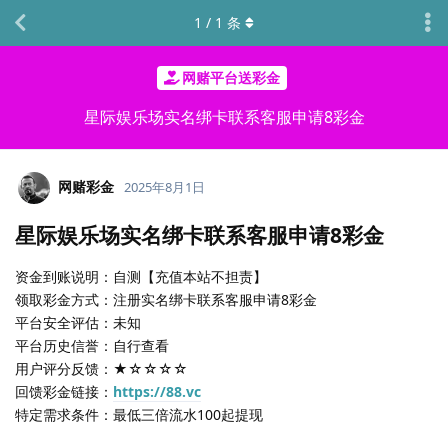
1
/
1
条
网赌平台送彩金
星际娱乐场实名绑卡联系客服申请8彩金
网赌彩金
2025年8月1日
星际娱乐场实名绑卡联系客服申请8彩金
资金到账说明：自测【充值本站不担责】
领取彩金方式：注册实名绑卡联系客服申请8彩金
平台安全评估：未知
平台历史信誉：自行查看
用户评分反馈：★☆☆☆☆
回馈彩金链接：
https://88.vc
特定需求条件：最低三倍流水100起提现