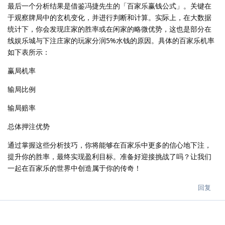
最后一个分析结果是借鉴冯捷先生的「百家乐赢钱公式」。关键在
于观察牌局中的玄机变化，并进行判断和计算。实际上，在大数据
统计下，你会发现庄家的胜率或在闲家的略微优势，这也是部分在
线娱乐城与下注庄家的玩家分润5%水钱的原因。具体的百家乐机率
如下表所示：
赢局机率
输局比例
输局赔率
总体押注优势
通过掌握这些分析技巧，你将能够在百家乐中更多的信心地下注，
提升你的胜率，最终实现盈利目标。准备好迎接挑战了吗？让我们
一起在百家乐的世界中创造属于你的传奇！
回复