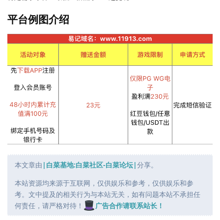
平台例图介绍
本文章由
|白菜基地:白菜社区-白菜论坛|
分享。
本站资源均来源于互联网，仅供娱乐和参考，仅供娱乐和参
考。文中提及的相关行为与本站无关，如有问题本站不承担任
何责任，请严格对待！
广告合作请联系站长！