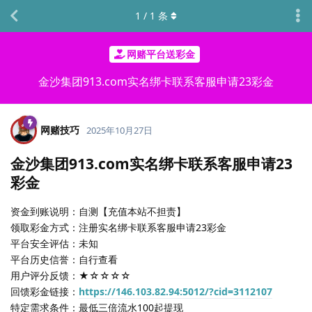
1
/
1
条
网赌平台送彩金
金沙集团913.com实名绑卡联系客服申请23彩金
网赌技巧
2025年10月27日
金沙集团913.com实名绑卡联系客服申请23
彩金
资金到账说明：自测【充值本站不担责】
领取彩金方式：注册实名绑卡联系客服申请23彩金
平台安全评估：未知
平台历史信誉：自行查看
用户评分反馈：★☆☆☆☆
回馈彩金链接：
https://146.103.82.94:5012/?cid=3112107
特定需求条件：最低三倍流水100起提现