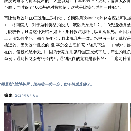
战洗码返水的前辈提出的，大意就是命中率50%上下波动，偏离太多
小胜，同时备了1000基码对抗振幅，这就是比较合适的一种配合。
再比如热议的ED三珠和二珠打法，长期采用这种打法的赌友应该可以
+-+-相间模式，对于这种类型的投式，我以为采用1-2，1-3负追短
可能较长，只是这种振幅不如上面那种投法那样可以直观预见。正因为
上无论如何变化，都存在死穴，且出现几率一致。坛中有一帖：乱投是
接近的。因为这个乱投的“乱”字怎么去理解呢？随意下注一口B或P，
在的。但投式绝非无用，因为长期采用某种固定投式下注，产生的胜负
举例，遇到长龙会有很长的+，遇到反向的龙就是很长的-，且这两种情
“限量版”兰博基尼，缅甸唯一的一台，如今快成废铁了。
赌鬼
2024年6月6日