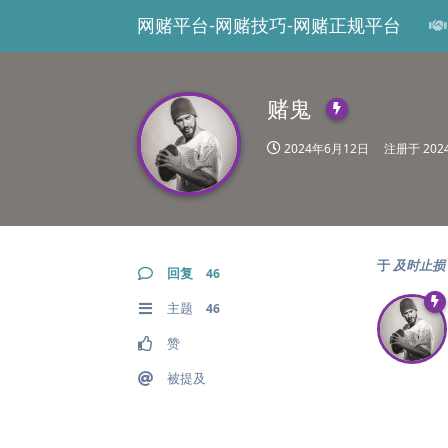
网赌平台-网赌技巧-网赌正规平台
赌鬼
2024年6月12日
注册于
20
于
及时止损
回复
46
主题
46
赞
被提及