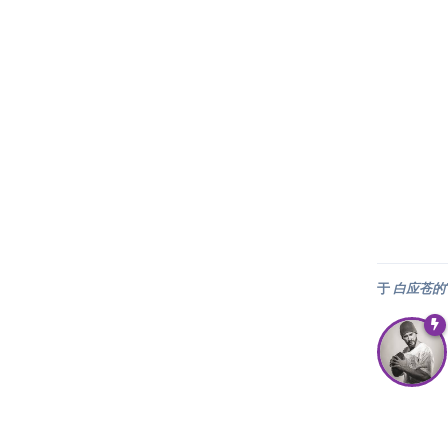
于
白应苍的