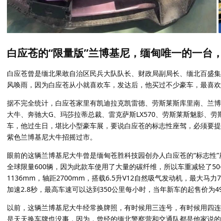
白应苍的“限量版”兰博基尼，缅甸唯一的一台
白应苍曾是缅北果敢自治区民兵大队队长、财政局副局长、缅北百盛集
风唤雨，因为白应苍从小就喜欢车，发达后，他买过不少豪车，最喜欢
据不完全统计，白应苍家里有凯迪拉克凯雷德、劳斯莱斯库里南、兰博
大牛、奔驰大G、玛莎拉蒂总裁、雷克萨斯LX570、劳斯莱斯魅影、
车，他过生日，堪比小型豪车展，要说白应苍的标志性座驾，必须要提
紫色兰博基尼大牛招摇过市。
眼前的这辆兰博基尼大牛曾是缅甸苍胜科技园创办人白应苍的“标志性”座驾。此款
全球限量600辆，因为此款车使用了大量的碳纤维，所以车重减轻了50公
1136mm，轴距2700mm，搭载6.5升V12自然吸气发动机，最大马
加速2.8秒，最高车速可以达到350公里每小时，当年新车的起售价为49
以前，这辆兰博基尼大牛经常换牌照，有时候用三连号，有时候用四连
是天天换车牌也没事，因为，曾经的缅北警察营和交通队都是他家说的