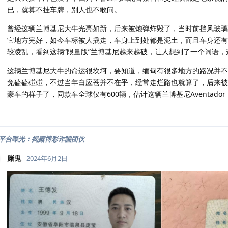
已，就算不挂车牌，别人也不敢问。
曾经这辆兰博基尼大牛光亮如新，后来被炮弹炸毁了，当时前挡风玻璃
它地方完好，如今车标被人撬走，车身上到处都是泥土，而且车身还有
较凌乱，看到这辆“限量版”兰博基尼越来越破，让人想到了一个词语
这辆兰博基尼大牛的命运很坎坷，要知道，缅甸有很多地方的路况并不
免磕磕碰碰，不过当年白应苍并不在乎，经常走烂路也就算了，后来被
豪车的样子了，同款车全球仅有600辆，估计这辆兰博基尼Aventador L
平台曝光：揭露博彩诈骗团伙
赌鬼
2024年6月2日