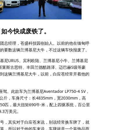
，如今快成废铁了。
团总经理，苍盛科技园创始人。以前的他在缅甸呼
的要数这辆兰博基尼大牛，不过这辆车快报废了。
基尼URUS、宾利欧陆、兰博基尼小牛、兰博基尼
劳斯莱斯古思特、丰田兰德酷路泽、迈巴赫S级等豪
到这辆兰博基尼大牛，以前，白应苍经常开着他的
车为兰博基尼Aventador LP750-4 SV，
斤，车身尺寸：长4835mm，宽2030mm，高
力750匹，最大扭矩690牛·米，配上四驱系统，百公里
.3万美元。
号，其实对于白应苍来说，别说经常换车牌了，就
算，所以对于他的车来说，车牌就是一个装饰品而