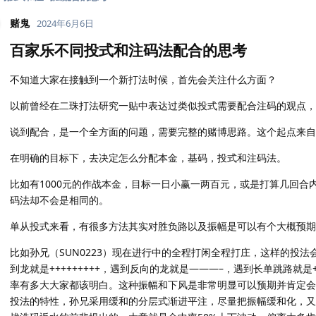
赌鬼
2024年6月6日
百家乐不同投式和注码法配合的思考
不知道大家在接触到一个新打法时候，首先会关注什么方面？
以前曾经在二珠打法研究一贴中表达过类似投式需要配合注码的观点，
说到配合，是一个全方面的问题，需要完整的赌博思路。这个起点来自
在明确的目标下，去决定怎么分配本金，基码，投式和注码法。
比如有1000元的作战本金，目标一日小赢一两百元，或是打算几回合内
码法却不会是相同的。
单从投式来看，有很多方法其实对胜负路以及振幅是可以有个大概预期
比如孙兄（SUN0223）现在进行中的全程打闲全程打庄，这样的投
到龙就是+++++++++，遇到反向的龙就是———–，遇到长单跳路就是+-
率有多大大家都该明白。这种振幅和下风是非常明显可以预期并肯定会
投法的特性，孙兄采用缓和的分层式渐进平注，尽量把振幅缓和化，又