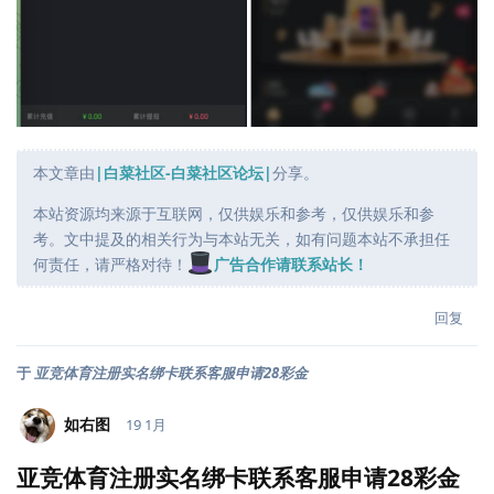
本文章由
|白菜社区-白菜社区论坛|
分享。
本站资源均来源于互联网，仅供娱乐和参考，仅供娱乐和参
考。文中提及的相关行为与本站无关，如有问题本站不承担任
何责任，请严格对待！
广告合作请联系站长！
回复
于
亚竞体育注册实名绑卡联系客服申请28彩金
如右图
19 1月
亚竞体育注册实名绑卡联系客服申请28彩金