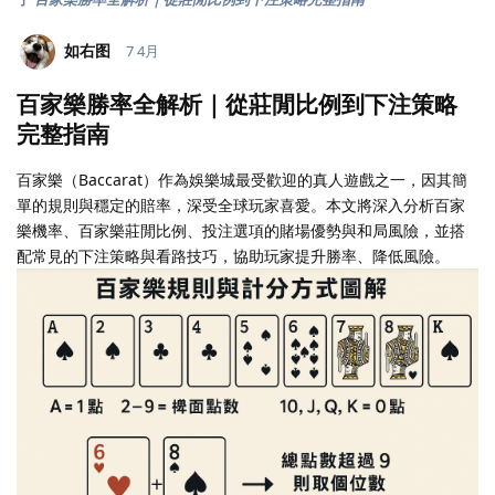
如右图
7 4月
百家樂勝率全解析｜從莊閒比例到下注策略
完整指南
百家樂（Baccarat）作為娛樂城最受歡迎的真人遊戲之一，因其簡
單的規則與穩定的賠率，深受全球玩家喜愛。本文將深入分析百家
樂機率、百家樂莊閒比例、投注選項的賭場優勢與和局風險，並搭
配常見的下注策略與看路技巧，協助玩家提升勝率、降低風險。