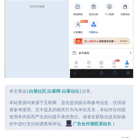
本文章由
|白菜社区:白菜网-白菜论坛|
分享。
本站资源均来源于互联网，旨在提供娱乐和参考信息，仅供读
者参考使用。文中提及的相关行为与本站无关，本站对任何因
使用本内容而产生的问题不承担责任。读者在获取信息实际操
作中进行充分的调查和评估。
广告合作请联系站长！