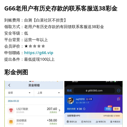
G66老用户有历史存款的联系客服送38彩金
到账费用：自测【白菜社区不担责】
领取方式：老用户有历史存款的有回馈联系客服送38彩金
安全等级：低
平台背景：运营一年以上
会员评价：★☆☆☆☆
申領聯絡：
https://g66.vip
提出条件：最低提现100以上
彩金例图