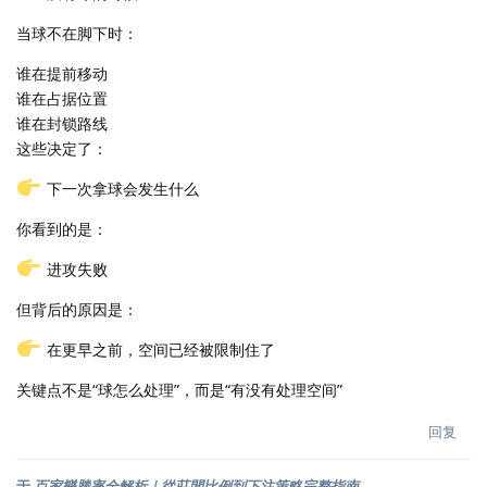
当球不在脚下时：
谁在提前移动
谁在占据位置
谁在封锁路线
这些决定了：
下一次拿球会发生什么
你看到的是：
进攻失败
但背后的原因是：
在更早之前，空间已经被限制住了
关键点不是“球怎么处理”，而是“有没有处理空间”
回复
于
百家樂勝率全解析｜從莊閒比例到下注策略完整指南