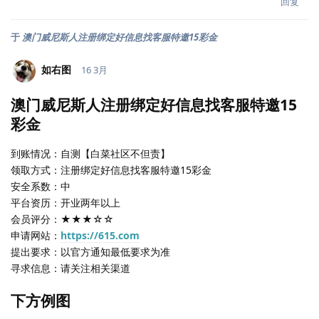
回复
于
澳门威尼斯人注册绑定好信息找客服特邀15彩金
如右图
16 3月
澳门威尼斯人注册绑定好信息找客服特邀15
彩金
到账情况：自测【白菜社区不但责】
领取方式：注册绑定好信息找客服特邀15彩金
安全系数：中
平台资历：开业两年以上
会员评分：★★★☆☆
申请网站：
https://615.com
提出要求：以官方通知最低要求为准
寻求信息：请关注相关渠道
下方例图