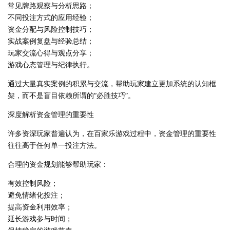
常见牌路观察与分析思路；
不同投注方式的应用经验；
资金分配与风险控制技巧；
实战案例复盘与经验总结；
玩家交流心得与观点分享；
游戏心态管理与纪律执行。
通过大量真实案例的积累与交流，帮助玩家建立更加系统的认知框
架，而不是盲目依赖所谓的“必胜技巧”。
深度解析资金管理的重要性
许多资深玩家普遍认为，在百家乐游戏过程中，资金管理的重要性
往往高于任何单一投注方法。
合理的资金规划能够帮助玩家：
有效控制风险；
避免情绪化投注；
提高资金利用效率；
延长游戏参与时间；