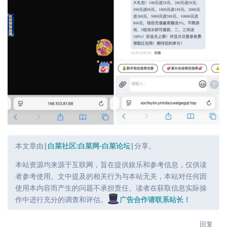
本文章由
|白菜社区:白菜网-白菜论坛|
分享。
本站资源均来源于互联网，旨在提供娱乐和参考信息，仅供读
者参考使用。文中提及的相关行为与本站无关，本站对任何因
使用本内容而产生的问题不承担责任。读者在获取信息实际操
作中进行充分的调查和评估。
广告合作请联系站长！
回复