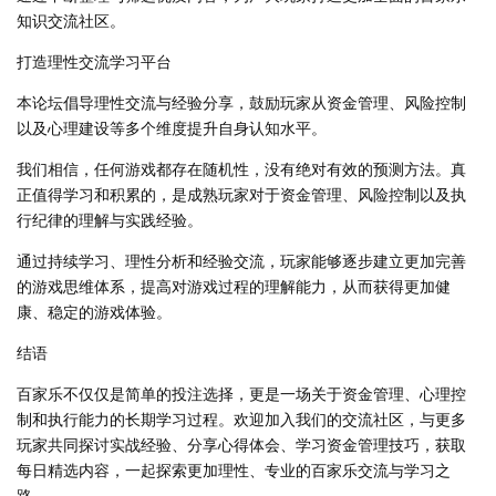
知识交流社区。
打造理性交流学习平台
本论坛倡导理性交流与经验分享，鼓励玩家从资金管理、风险控制
以及心理建设等多个维度提升自身认知水平。
我们相信，任何游戏都存在随机性，没有绝对有效的预测方法。真
正值得学习和积累的，是成熟玩家对于资金管理、风险控制以及执
行纪律的理解与实践经验。
通过持续学习、理性分析和经验交流，玩家能够逐步建立更加完善
的游戏思维体系，提高对游戏过程的理解能力，从而获得更加健
康、稳定的游戏体验。
结语
百家乐不仅仅是简单的投注选择，更是一场关于资金管理、心理控
制和执行能力的长期学习过程。欢迎加入我们的交流社区，与更多
玩家共同探讨实战经验、分享心得体会、学习资金管理技巧，获取
每日精选内容，一起探索更加理性、专业的百家乐交流与学习之
路。