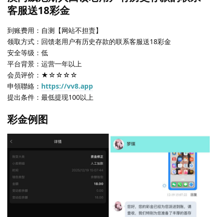
客服送18彩金
到账费用：自测【网站不担责】
领取方式：回馈老用户有历史存款的联系客服送18彩金
安全等级：低
平台背景：运营一年以上
会员评价：★☆☆☆☆
申領聯絡：
https://vv8.app
提出条件：最低提现100以上
彩金例图