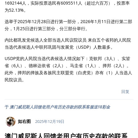
1692144人，实际投票选民有6095511人（超过六百万），投票率
为52.13%。
选举于2025年12月28日进行第一部分，2026年1月11日进行第二部
分，1月25日进行第三部分，分三部分举行。
内比都巩发党候选人全部当选人民议院议员 来自五个省邦的人民院
当选代表候选人中联邦巩固与发展党（USDP）人数最多。
USDP党的人民院当选代表候选人情况如下：克钦邦（3人）、实皆
省（6人）、德林达依省（2人）、马圭省（1人）、掸邦（2人）。
此外，掸邦的掸族及各族民主联盟党（白虎党）亦有（1）人当选人
民院议员。
回复
于
澳门威尼斯人回馈老用户有历史存款的联系客服送18彩金
如右图
2025年12月19日
澳门威尼斯人回馈老用户有历史存款的联系