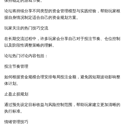
保持稳定的游戏节奏。
论坛将持续分享不同类型的资金管理模型与实践经验，帮助玩家根
据自身情况制定适合自己的资金规划方案。
玩家关注的热门技巧交流
在长期交流过程中，许多玩家会分享自己对于投注节奏、仓位控制
以及阶段性调整策略的理解。
论坛热门讨论内容包括：
投注节奏管理
如何根据资金规模合理安排每局投注金额，避免因短期波动影响整
体计划。
止盈止损规划
通过预先设定目标收益与风险控制范围，帮助玩家建立更加清晰的
执行标准。
情绪管理技巧