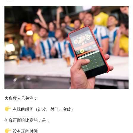
大多数人只关注：
有球的瞬间（进攻、射门、突破）
但真正影响比赛的，是：
没有球的时候