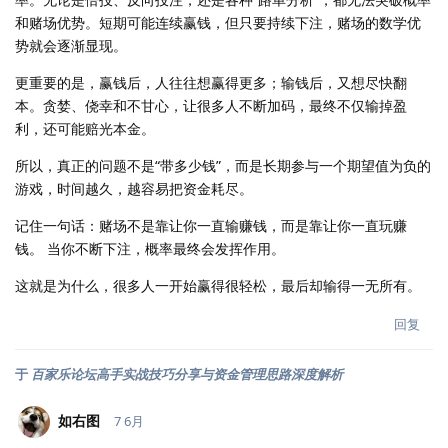
和赌场优势。短期可能连续赢钱，但只要持续下注，赌场的数学优
势就会逐渐显现。
更重要的是，赢钱后，人往往想赢得更多；输钱后，又想尽快翻
本。贪婪、侥幸和不甘心，让很多人不断加码，最终不仅输掉盈
利，还可能赔光本金。
所以，真正的问题不是“带多少钱”，而是长期参与一个期望值为负的
游戏，时间越久，越容易把资金耗尽。
记住一句话：赌场不是靠让你一直输赚钱，而是靠让你一直玩赚
钱。 当你不断下注，概率最终会发挥作用。
这就是为什么，很多人一开始赢得很轻松，最后却输得一无所有。
回复
于
百家乐论坛高手实战技巧分享与资金管理思路深度解析
如右图
7 6月