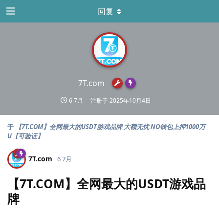
回复
7T.​com
6 7月
注册于
2025年10月4日
于
【7T.COM】全网最大的USDT游戏品牌 大额无忧 NO钱包上押1000万
U【可验证】
7T.​com
6 7月
【7T.COM】全网最大的USDT游戏品
牌